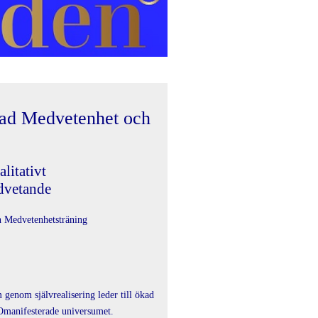
ad Medvetenhet och
itativt
dvetande
h Medvetenhetsträning
genom självrealisering leder till ökad
Omanifesterade universumet.