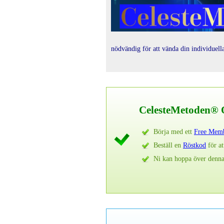
nödvändig för att vända din individuella
CelesteMetoden® Q
Börja med ett
Free Memb
Beställ en
Röstkod
för at
Ni kan hoppa över denna