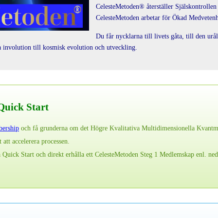
CelesteMetoden® återställer Själskontrollen 
CelesteMetoden arbetar för Ökad Medvetenhe
Du får nycklarna till livets gåta, till den u
 involution till kosmisk evolution och utveckling.
uick Start
ership
och få grunderna om det Högre Kvalitativa Multidimensionella Kvantm
t att accelerera processen.
 Quick Start och direkt erhålla ett CelesteMetoden Steg 1 Medlemskap enl. n