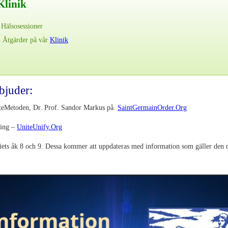
Klinik
 Hälsosessioner
h Åtgärder på vår
Klinik
bjuder:
steMetoden, Dr. Prof. Sandor Markus på.
SaintGermainOrder.Org
ling –
UniteUnify.Org
iets åk 8 och 9. Dessa kommer att uppdateras med information som gäller den ny