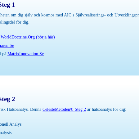
teg 1
eten om dig själv och kosmos med AIC:s Självrealiserings- och Utvecklings
lingsdel för dig.
:
WorldDoctrine.Org (börja här)
aren.Se
el på
MatrixInnovation.Se
teg 2
risk Hälsoanalys. Denna
CelesteMetoden® Steg 2
är hälsoanalys för dig:
onell Analys.
alysis.