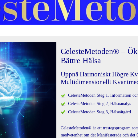
CelesteMetoden®
–
Ök
Bättre Hälsa
Uppnå Harmoniskt Högre Kval
Multidimensionellt Kvantme
CelesteMetoden Steg 1, Information oc
CelesteMetoden Steg 2, Hälsoanalys
CelesteMetoden Steg 3, Hälsoåtgärd
CelesteMetoden® är ett trestegsprogram som 
medvetenhet om det Manifesterade och det 