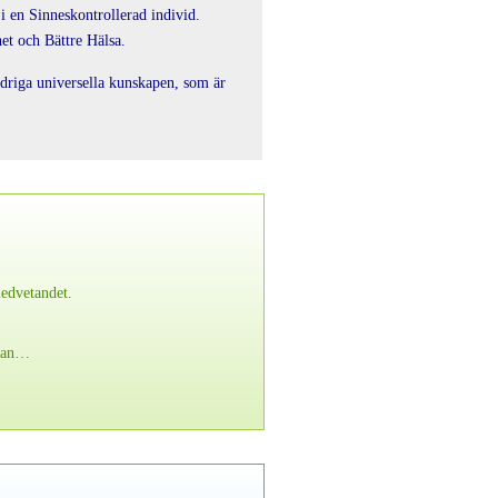
i en Sinneskontrollerad individ.
t och Bättre Hälsa.
råldriga universella kunskapen, som är
edvetandet.
edan…