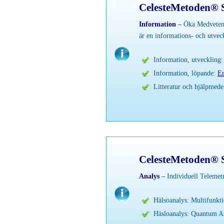
CelesteMetoden® S
Information
–
Öka Medvetenh
är en informations- och utveck
Information, utveckling
Information, löpande:
En
Litteratur och hjälpmed
CelesteMetoden® S
Analys
–
Individuell Telemet
Hälsoanalys: Multifunkti
Häsloanalys: Quantum An