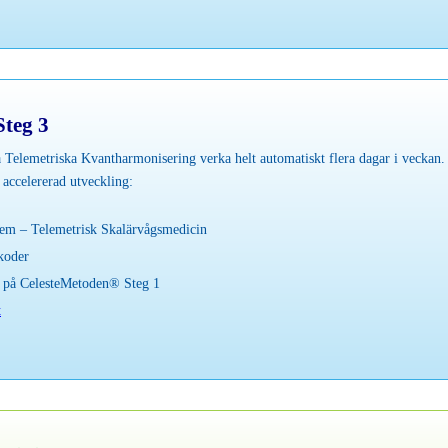
teg 3
a Telemetriska Kvantharmonisering verka helt automatiskt flera dagar i veckan
 accelererad utveckling:
em – Telemetrisk Skalärvågsmedicin
koder
r på CelesteMetoden® Steg 1
t