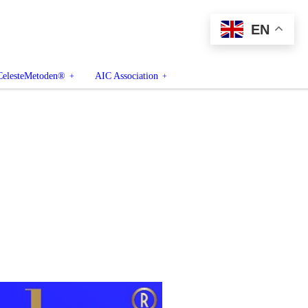
EN
CelesteMetoden®
AIC Association