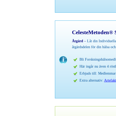
CelesteMetoden® S
Åtgärd
–
Låt din Individuell
åtgärdsdelen för din hälsa och
Bli Forskningshälsomedl
Här ingår nu även 4 röst
Erbjuds till: Medlemma
Extra alternativ:
Artefak