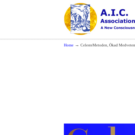
Navigation
A New Consciousness in a New Time
→
Home
CelesteMetoden, Ökad Medvetenh